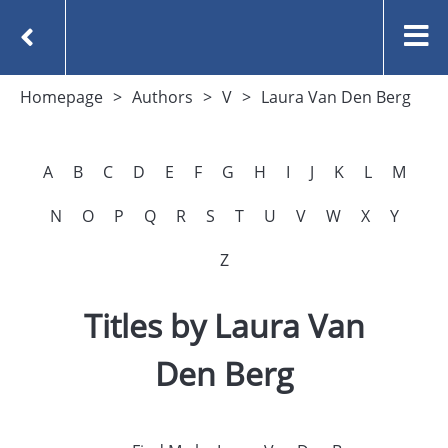
Homepage
Authors
V
Laura Van Den Berg
A
B
C
D
E
F
G
H
I
J
K
L
M
N
O
P
Q
R
S
T
U
V
W
X
Y
Z
Titles by Laura Van
Den Berg