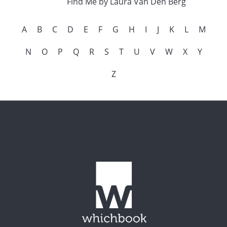
Find Me by Laura Van Den Berg
A
B
C
D
E
F
G
H
I
J
K
L
M
N
O
P
Q
R
S
T
U
V
W
X
Y
Z